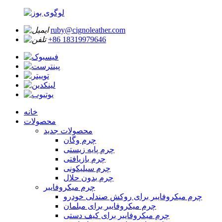
ruby@cignoleather.com
‎+86 18319979646‎
خانه
محصولات
محصولات جدید
چرم وگان
چرم پایه زیستی
چرم بازیافتی
چرم سیلیکونی
چرم بدون حلال
چرم میکروفایبر
چرم میکروفایبر برای روکش صندلی خودرو
چرم میکروفایبر برای مبلمان
چرم میکروفایبر برای کیف دستی