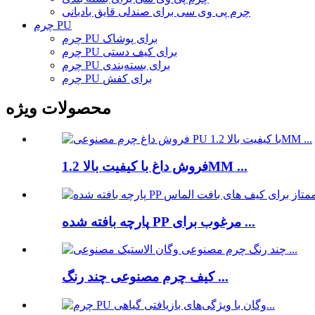
چرم پی وی سی برای صندلی قایق بادبانی
چرم PU
چرم PU برای پوشاک
چرم PU برای کیف دستی
چرم PU برای بسته‌بندی
چرم PU برای کفش
محصولات ویژه
فروش داغ با کیفیت بالا 1.2MM ...
پارچه بافته شده PP مرغوب برای ...
کیف چرم مصنوعی چند رنگ ...