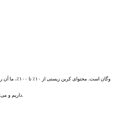
2. ما گواهی USDA داریم و می‌توانیم برچسب آویز را به صورت رایگان به شما ارائه دهیم که نشان دهنده درصد محتوای کربن زیستی است.