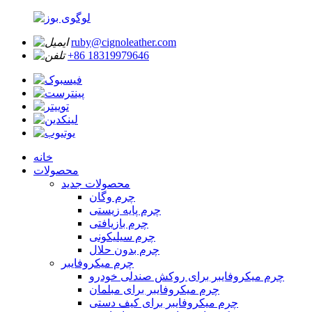
ruby@cignoleather.com
‎+86 18319979646‎
خانه
محصولات
محصولات جدید
چرم وگان
چرم پایه زیستی
چرم بازیافتی
چرم سیلیکونی
چرم بدون حلال
چرم میکروفایبر
چرم میکروفایبر برای روکش صندلی خودرو
چرم میکروفایبر برای مبلمان
چرم میکروفایبر برای کیف دستی