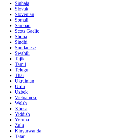
Sinhala
Slovak
Slovenian
Somali
Samoan
Scots Gaelic
Shona
Sindhi
Sundanese
Swahili
Tajik
Tamil
Telugu
Thai
Ukrainian
Urdu
Uzbek
Vietnamese
Welsh
Xhosa
Yiddish
Yoruba
Zulu
Kinyarwanda
Tatar