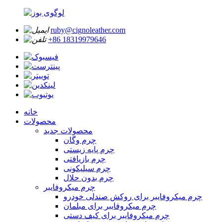
ruby@cignoleather.com
‎+86 18319979646‎
خانه
محصولات
محصولات جدید
چرم وگان
چرم پایه زیستی
چرم بازیافتی
چرم سیلیکونی
چرم بدون حلال
چرم میکروفایبر
چرم میکروفایبر برای روکش صندلی خودرو
چرم میکروفایبر برای مبلمان
چرم میکروفایبر برای کیف دستی