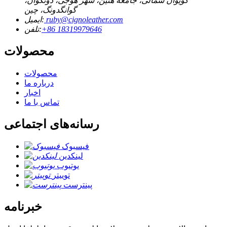
کویوان شمالی، جامعه هتین، شهر هوجی، دونگوان،
گوانگدونگ، چین
ruby@cignoleather.com
ایمیل:
‎+86 18319979646‎
تلفن:
محصولات
محصولات
درباره ما
اخبار
تماس با ما
رسانه‌های اجتماعی
فیسبوک
لینکدین
یوتیوب
توییتر
پینترست
خبرنامه