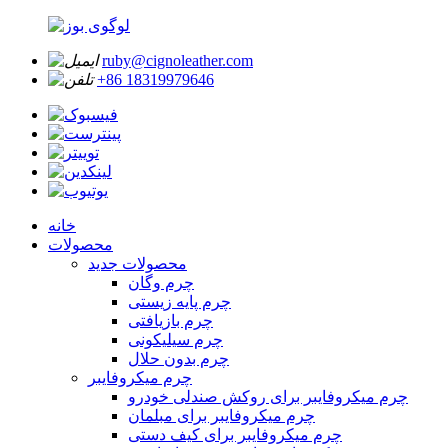
ruby@cignoleather.com
‎+86 18319979646‎
خانه
محصولات
محصولات جدید
چرم وگان
چرم پایه زیستی
چرم بازیافتی
چرم سیلیکونی
چرم بدون حلال
چرم میکروفایبر
چرم میکروفایبر برای روکش صندلی خودرو
چرم میکروفایبر برای مبلمان
چرم میکروفایبر برای کیف دستی