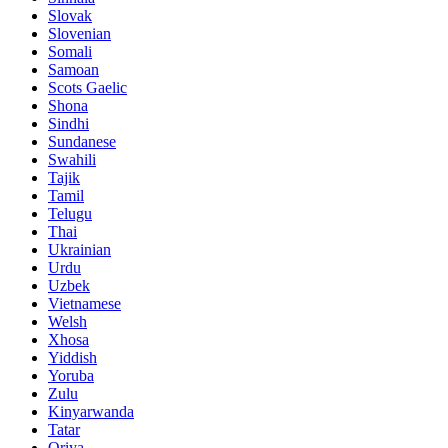
Slovak
Slovenian
Somali
Samoan
Scots Gaelic
Shona
Sindhi
Sundanese
Swahili
Tajik
Tamil
Telugu
Thai
Ukrainian
Urdu
Uzbek
Vietnamese
Welsh
Xhosa
Yiddish
Yoruba
Zulu
Kinyarwanda
Tatar
Oriya