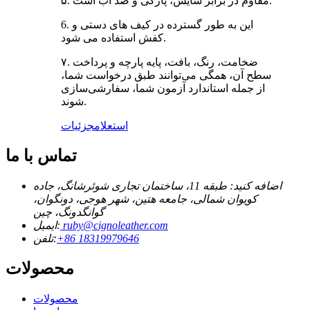
۵. مقاوم در برابر سایش، پارگی و ضد آب است.
6. این به طور گسترده در کیف های دستی و
کفش استفاده می شود.
۷. ضخامت، رنگ، بافت، پایه پارچه و پرداخت
سطح آن، همگی می‌توانند طبق درخواست شما،
از جمله استاندارد آزمون شما، سفارشی‌سازی
شوند.
استعلام
جزئیات
تماس با ما
اضافه کنید: طبقه 11، ساختمان تجاری شوئرشانگ، جاده
کویوان شمالی، جامعه هتین، شهر هوجی، دونگوان،
گوانگدونگ، چین
ruby@cignoleather.com
ایمیل:
‎+86 18319979646‎
تلفن:
محصولات
محصولات