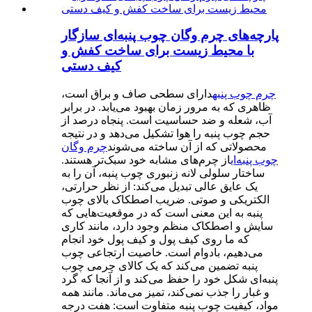
پارچه‌های چرم وگان چوب پنبه‌ای سازگار
با محیط زیست برای ساخت کفش و
کیف دستی
چرم چوب پنبه
دارای سطحی صاف و براق است،
ظاهری که به مرور زمان بهبود می‌یابد. در برابر
آب، شعله و ضد حساسیت است. پنجاه درصد از
حجم چوب پنبه را هوا تشکیل می‌دهد و در نتیجه
محصولاتی که از آن ساخته می‌شوند
چرم وگان
چوب پنبه‌ای
از چرم‌های مشابه خود سبک‌تر هستند.
ساختار سلولی لانه زنبوری چوب پنبه، آن را به
یک عایق عالی تبدیل می‌کند: از نظر حرارتی،
الکتریکی و صوتی. ضریب اصطکاک بالای چوب
پنبه به این معنی است که در موقعیت‌هایی که
سایش و اصطکاک منظم وجود دارد، مانند کاری
که ما روی کیف پول و کیف پول خود انجام
می‌دهیم، بادوام است. خاصیت ارتجاعی چوب
پنبه تضمین می‌کند که یک کالای چرمی چوب
پنبه‌ای شکل خود را حفظ می‌کند و از آنجا که گرد
و غبار را جذب نمی‌کند، تمیز می‌ماند. مانند همه
مواد، کیفیت چوب پنبه متفاوت است: هفت درجه