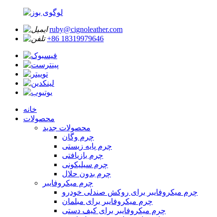
ruby@cignoleather.com
‎+86 18319979646‎
خانه
محصولات
محصولات جدید
چرم وگان
چرم پایه زیستی
چرم بازیافتی
چرم سیلیکونی
چرم بدون حلال
چرم میکروفایبر
چرم میکروفایبر برای روکش صندلی خودرو
چرم میکروفایبر برای مبلمان
چرم میکروفایبر برای کیف دستی