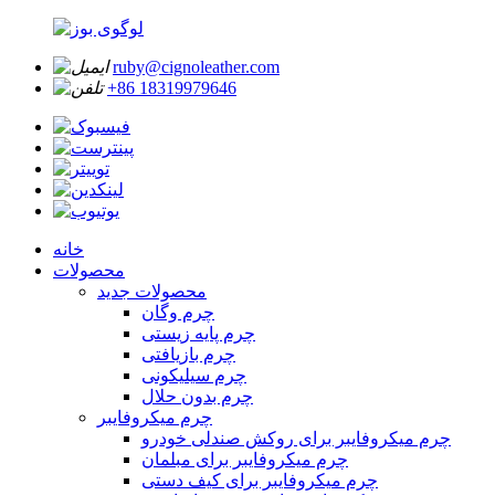
ruby@cignoleather.com
‎+86 18319979646‎
خانه
محصولات
محصولات جدید
چرم وگان
چرم پایه زیستی
چرم بازیافتی
چرم سیلیکونی
چرم بدون حلال
چرم میکروفایبر
چرم میکروفایبر برای روکش صندلی خودرو
چرم میکروفایبر برای مبلمان
چرم میکروفایبر برای کیف دستی