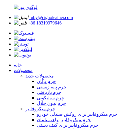
ruby@cignoleather.com
‎+86 18319979646‎
خانه
محصولات
محصولات جدید
چرم وگان
چرم پایه زیستی
چرم بازیافتی
چرم سیلیکونی
چرم بدون حلال
چرم میکروفایبر
چرم میکروفایبر برای روکش صندلی خودرو
چرم میکروفایبر برای مبلمان
چرم میکروفایبر برای کیف دستی