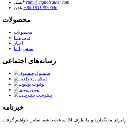
ruby@cignoleather.com
ایمیل:
‎+86 18319979646‎
تلفن:
محصولات
محصولات
درباره ما
اخبار
تماس با ما
رسانه‌های اجتماعی
فیسبوک
لینکدین
یوتیوب
توییتر
پینترست
خبرنامه