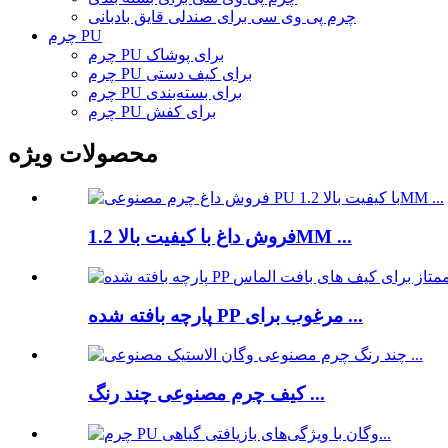
چرم پی وی سی برای صندلی قایق بادبانی
چرم PU
چرم PU برای پوشاک
چرم PU برای کیف دستی
چرم PU برای بسته‌بندی
چرم PU برای کفش
محصولات ویژه
فروش داغ با کیفیت بالا 1.2MM ...
پارچه بافته شده PP مرغوب برای ...
کیف چرم مصنوعی چند رنگ ...