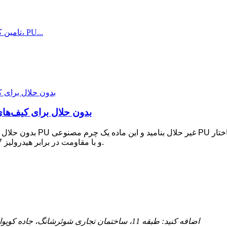
چرم PU یا EPU بدون حلال برا
و با مقاومت در برابر هیدرولیز 7 تا 15 سال، این ماده جدید سازگار با محیط زیست است.
اضافه کنید: طبقه 11، ساختمان تجاری شوئرشانگ، جاده کویوان شمالی، جامعه هتین، شهر هوجی، دونگوان، گوانگدونگ، چین